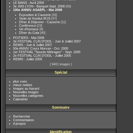
LE MANS - Avril 2009
3e JMS LYON - Banquet Sept. 2008
[40]
100e ANNIV. ASAEPL - Mai 2008
Exposition & Causerie
[26]
Visite de l'institut IRJS
[47]
Dîner & Déjeuner - Causerie
[11]
Conférence
[23]
Vin d'honneur
[8]
Dîner du Gala
[40]
POITIERS - Mai 2008
3e FESTIVAL CLIN D'OEIL - Juin & Juillet 2007
REIMS - Juin & Juillet 2007
50e ANNIV. Cours Morvan - Oct. 2005
1er FESTIVAL "Sourds-Métrages" - Sept. 2005
2e FESTIVAL CLIN D'OEIL - Juillet 2005
REIMS - Juillet 2005
[ 9401 images ]
Spécial
plus vues
mieux notées
Images au hasard
Nouvelles images
Nouvelles catégories
Calendrier
Sommaire
Rechercher
Commentaires
A propos
Identification