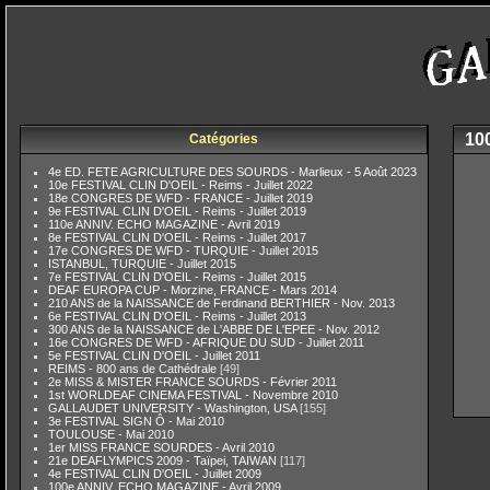
10
Catégories
4e ED. FETE AGRICULTURE DES SOURDS - Marlieux - 5 Août 2023
10e FESTIVAL CLIN D'OEIL - Reims - Juillet 2022
18e CONGRES DE WFD - FRANCE - Juillet 2019
9e FESTIVAL CLIN D'OEIL - Reims - Juillet 2019
110e ANNIV. ECHO MAGAZINE - Avril 2019
8e FESTIVAL CLIN D'OEIL - Reims - Juillet 2017
17e CONGRES DE WFD - TURQUIE - Juillet 2015
ISTANBUL, TURQUIE - Juillet 2015
7e FESTIVAL CLIN D'OEIL - Reims - Juillet 2015
DEAF EUROPA CUP - Morzine, FRANCE - Mars 2014
210 ANS de la NAISSANCE de Ferdinand BERTHIER - Nov. 2013
6e FESTIVAL CLIN D'OEIL - Reims - Juillet 2013
300 ANS de la NAISSANCE de L'ABBE DE L'EPEE - Nov. 2012
16e CONGRES DE WFD - AFRIQUE DU SUD - Juillet 2011
5e FESTIVAL CLIN D'OEIL - Juillet 2011
REIMS - 800 ans de Cathédrale
[49]
2e MISS & MISTER FRANCE SOURDS - Février 2011
1st WORLDEAF CINEMA FESTIVAL - Novembre 2010
GALLAUDET UNIVERSITY - Washington, USA
[155]
3e FESTIVAL SIGN Ô - Mai 2010
TOULOUSE - Mai 2010
1er MISS FRANCE SOURDES - Avril 2010
21e DEAFLYMPICS 2009 - Taïpei, TAIWAN
[117]
4e FESTIVAL CLIN D'OEIL - Juillet 2009
100e ANNIV. ECHO MAGAZINE - Avril 2009