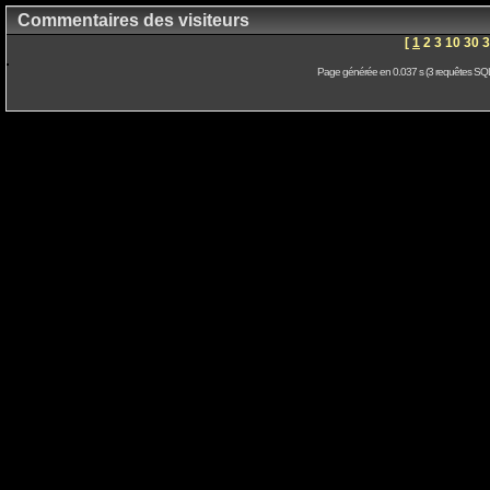
Commentaires des visiteurs
[
1
2
3
10
30
3
Page générée en 0.037 s (3 requêtes SQL