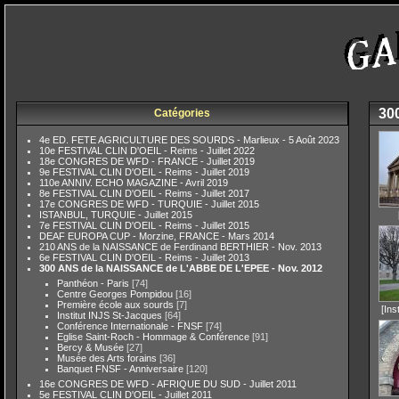
30
Catégories
4e ED. FETE AGRICULTURE DES SOURDS - Marlieux - 5 Août 2023
10e FESTIVAL CLIN D'OEIL - Reims - Juillet 2022
18e CONGRES DE WFD - FRANCE - Juillet 2019
9e FESTIVAL CLIN D'OEIL - Reims - Juillet 2019
110e ANNIV. ECHO MAGAZINE - Avril 2019
8e FESTIVAL CLIN D'OEIL - Reims - Juillet 2017
17e CONGRES DE WFD - TURQUIE - Juillet 2015
ISTANBUL, TURQUIE - Juillet 2015
7e FESTIVAL CLIN D'OEIL - Reims - Juillet 2015
DEAF EUROPA CUP - Morzine, FRANCE - Mars 2014
210 ANS de la NAISSANCE de Ferdinand BERTHIER - Nov. 2013
6e FESTIVAL CLIN D'OEIL - Reims - Juillet 2013
300 ANS de la NAISSANCE de L'ABBE DE L'EPEE - Nov. 2012
Panthéon - Paris
[74]
Centre Georges Pompidou
[16]
Première école aux sourds
[7]
[Ins
Institut INJS St-Jacques
[64]
Conférence Internationale - FNSF
[74]
Eglise Saint-Roch - Hommage & Conférence
[91]
Bercy & Musée
[27]
Musée des Arts forains
[36]
Banquet FNSF - Anniversaire
[120]
16e CONGRES DE WFD - AFRIQUE DU SUD - Juillet 2011
5e FESTIVAL CLIN D'OEIL - Juillet 2011