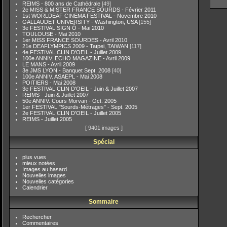
REIMS - 800 ans de Cathédrale
[49]
2e MISS & MISTER FRANCE SOURDS - Février 2011
1st WORLDEAF CINEMA FESTIVAL - Novembre 2010
GALLAUDET UNIVERSITY - Washington, USA
[155]
3e FESTIVAL SIGN Ô - Mai 2010
TOULOUSE - Mai 2010
1er MISS FRANCE SOURDES - Avril 2010
21e DEAFLYMPICS 2009 - Taïpei, TAIWAN
[117]
4e FESTIVAL CLIN D'OEIL - Juillet 2009
100e ANNIV. ECHO MAGAZINE - Avril 2009
LE MANS - Avril 2009
3e JMS LYON - Banquet Sept. 2008
[40]
100e ANNIV. ASAEPL - Mai 2008
POITIERS - Mai 2008
3e FESTIVAL CLIN D'OEIL - Juin & Juillet 2007
REIMS - Juin & Juillet 2007
50e ANNIV. Cours Morvan - Oct. 2005
1er FESTIVAL "Sourds-Métrages" - Sept. 2005
2e FESTIVAL CLIN D'OEIL - Juillet 2005
REIMS - Juillet 2005
[ 9401 images ]
Spécial
plus vues
mieux notées
Images au hasard
Nouvelles images
Nouvelles catégories
Calendrier
Sommaire
Rechercher
Commentaires