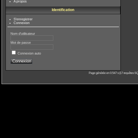
A propos
Identification
S'enregistrer
Connexion
Nom d'utilisateur
Mot de passe
Connexion auto
Page générée en 0.547 s (17 requêtes SQL