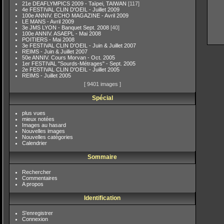
21e DEAFLYMPICS 2009 - Taïpei, TAIWAN
[117]
4e FESTIVAL CLIN D'OEIL - Juillet 2009
100e ANNIV. ECHO MAGAZINE - Avril 2009
LE MANS - Avril 2009
3e JMS LYON - Banquet Sept. 2008
[40]
100e ANNIV. ASAEPL - Mai 2008
POITIERS - Mai 2008
3e FESTIVAL CLIN D'OEIL - Juin & Juillet 2007
REIMS - Juin & Juillet 2007
50e ANNIV. Cours Morvan - Oct. 2005
1er FESTIVAL "Sourds-Métrages" - Sept. 2005
2e FESTIVAL CLIN D'OEIL - Juillet 2005
REIMS - Juillet 2005
[ 9401 images ]
Spécial
plus vues
mieux notées
Images au hasard
Nouvelles images
Nouvelles catégories
Calendrier
Sommaire
Rechercher
Commentaires
A propos
Identification
S'enregistrer
Connexion