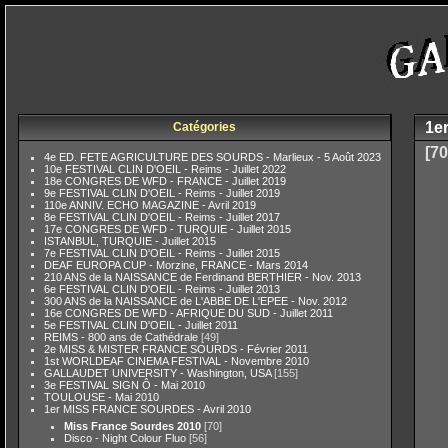
1e
Catégories
[70
4e ED. FETE AGRICULTURE DES SOURDS - Marlieux - 5 Août 2023
10e FESTIVAL CLIN D'OEIL - Reims - Juillet 2022
18e CONGRES DE WFD - FRANCE - Juillet 2019
9e FESTIVAL CLIN D'OEIL - Reims - Juillet 2019
110e ANNIV. ECHO MAGAZINE - Avril 2019
8e FESTIVAL CLIN D'OEIL - Reims - Juillet 2017
17e CONGRES DE WFD - TURQUIE - Juillet 2015
ISTANBUL, TURQUIE - Juillet 2015
7e FESTIVAL CLIN D'OEIL - Reims - Juillet 2015
DEAF EUROPA CUP - Morzine, FRANCE - Mars 2014
210 ANS de la NAISSANCE de Ferdinand BERTHIER - Nov. 2013
6e FESTIVAL CLIN D'OEIL - Reims - Juillet 2013
300 ANS de la NAISSANCE de L'ABBE DE L'EPEE - Nov. 2012
16e CONGRES DE WFD - AFRIQUE DU SUD - Juillet 2011
5e FESTIVAL CLIN D'OEIL - Juillet 2011
REIMS - 800 ans de Cathédrale
[49]
2e MISS & MISTER FRANCE SOURDS - Février 2011
1st WORLDEAF CINEMA FESTIVAL - Novembre 2010
GALLAUDET UNIVERSITY - Washington, USA
[155]
3e FESTIVAL SIGN Ô - Mai 2010
TOULOUSE - Mai 2010
1er MISS FRANCE SOURDES - Avril 2010
Miss France Sourdes 2010
[70]
Disco - Night Colour Fluo
[56]