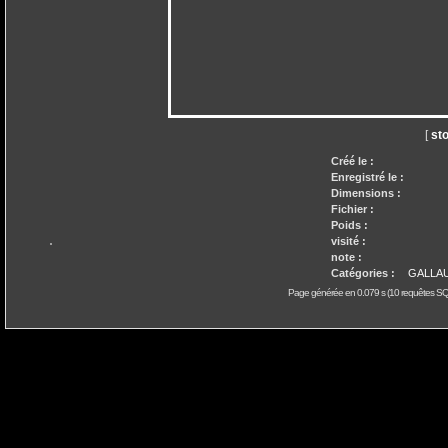
[
st
Créé le :
Enregistré le :
Dimensions :
Fichier :
Poids :
visité :
note :
Catégories :
GALLAU
Page générée en 0.079 s (10 requêtes SQL